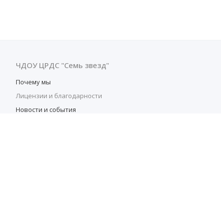
ЧДОУ ЦРДС "Семь звезд"
Почему мы
Лицензии и благодарности
Новости и события
Преподаватели
Отзывы
Cведения об образовательной организации
Направления
+7 (902) 763-82-00
Заказать звонок